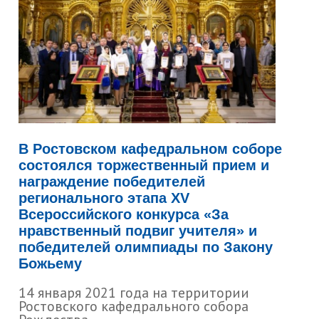
В Ростовском кафедральном соборе
состоялся торжественный прием и
награждение победителей
регионального этапа XV
Всероссийского конкурса «За
нравственный подвиг учителя» и
победителей олимпиады по Закону
Божьему
14 января 2021 года на территории
Ростовского кафедрального собора