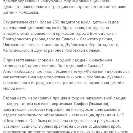
практик управления конкурсами, формирования ценностей
духовно-нравственного и гражданско-патриотического воспитания
детей и молодежи.
Слушателями стали более 230 педагогов школ, детских садов,
учреждений дополнительного образования, сотрудников
епархиальных управлений и приходов города Волгодонска и
Волгодонского района, города Сальска и Сальского района,
Цимлянского, Белокалитвинского, Дубовского, Зерноградского,
Кагальницкого и других районов Ростовской области.
С приветственным словом и вводной лекцией к участникам
семинара обратился епископ Волгодонский и Сальский
Антоний.Владыка прочитал лекцию на тему: «Феномен «духовность»
как интегративная характеристика личности и проблемы духовно-
нравственного и гражданско-патриотического воспитания детей и
молодежи».
Вторая часть мероприятия прошла в форме интерактивной лекции
– модератором выступил
иеромонах Трифон (Умалатов)
,
заведующий сектором мероприятий и конкурсов Синодального
отдела религиозного образования и катехизации, президент АНО
«Поколение». Она была посвящена содержанию и результатам
освоения социокультурных практик на основе социальных проб,
практикумов, проектов, организуемых в разных видах деятельности;