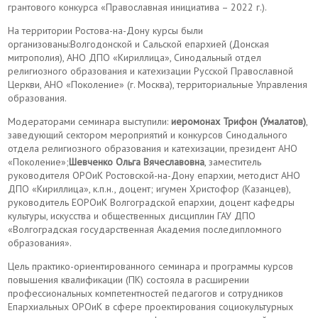
грантового конкурса «Православная инициатива – 2022 г.).
На территории Ростова-на-Дону курсы были
организованы:Волгодонской и Сальской епархией (Донская
митрополия), АНО ДПО «Кириллица», Синодальный отдел
религиозного образования и катехизации Русской Православной
Церкви, АНО «Поколение» (г. Москва), территориальные Управления
образования.
Модераторами семинара выступили:
иеромонах Трифон (Умалатов)
,
заведующий сектором мероприятий и конкурсов Синодального
отдела религиозного образования и катехизации, президент АНО
«Поколение»;
Шевченко Ольга Вячеславовна
, заместитель
руководителя ОРОиК Ростовской-на-Дону епархии, методист АНО
ДПО «Кириллица», к.п.н., доцент; игумен Христофор (Казанцев),
руководитель ЕОРОиК Волгоградской епархии, доцент кафедры
культуры, искусства и общественных дисциплин ГАУ ДПО
«Волгоградская государственная Академия последипломного
образования».
Цель практико-ориентированного семинара и программы курсов
повышения квалификации (ПК) состояла в расширении
профессиональных компетентностей педагогов и сотрудников
Епархиальных ОРОиК в сфере проектирования социокультурных