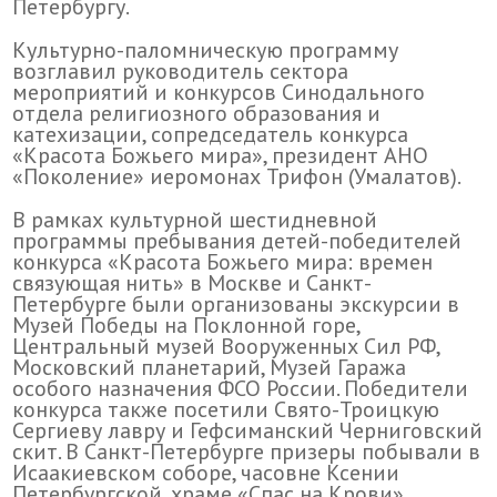
Петербургу.
Культурно-паломническую программу
возглавил руководитель сектора
мероприятий и конкурсов Синодального
отдела религиозного образования и
катехизации, сопредседатель конкурса
«Красота Божьего мира», президент АНО
«Поколение» иеромонах Трифон (Умалатов).
В рамках культурной шестидневной
программы пребывания детей-победителей
конкурса «Красота Божьего мира: времен
связующая нить» в Москве и Санкт-
Петербурге были организованы экскурсии в
Музей Победы на Поклонной горе,
Центральный музей Вооруженных Сил РФ,
Московский планетарий, Музей Гаража
особого назначения ФСО России. Победители
конкурса также посетили Свято-Троицкую
Сергиеву лавру и Гефсиманский Черниговский
скит. В Санкт-Петербурге призеры побывали в
Исаакиевском соборе, часовне Ксении
Петербургской, храме «Спас на Крови»,