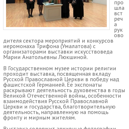
про
шла
вст
реч
а
рук
ово
дителя сектора мероприятий и конкурсов
иеромонаха Трифона (Умалатова) с
организаторами выставки искусствоведа
Марии Анатольевны Люкшиной.
В Государственном музее истории религии
проходит выставка, посвященная вкладу
Русской Православной Церкви в победу над
фашистской Германией. Ее экспонаты
раскрывают деятельность духовенства в годы
Великой Отечественной войны, особенности
взаимодействия Русской Православной
Церкви и государства, благотворительную
деятельность, направленную на помощь
фронту и мирным жителям.
Выставка содержит архивные фотографии,