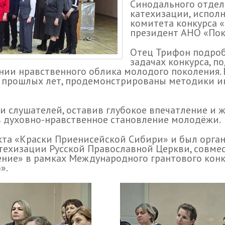
Синодального отдел
катехизации, испол
комитета конкурса «
президент АНО «Пок
Отец Трифон подроб
задачах конкурса, п
нии нравственного облика молодого поколения.
а прошлых лет, продемонстрированы методики и
 слушателей, оставив глубокое впечатление и ж
в духовно-нравственное становление молодёжи.
кта «Краски Приенисейской Сибири» и был орга
техизации Русской Православной Церкви, совме
ение» в рамках Международного грантового кон
».