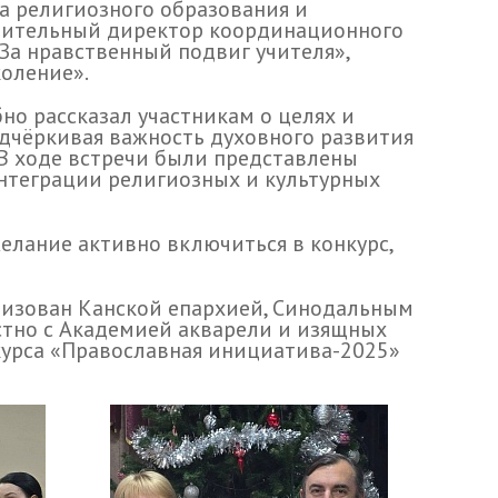
а религиозного образования и
нительный директор координационного
За нравственный подвиг учителя»,
оление».
но рассказал участникам о целях и
одчёркивая важность духовного развития
 В ходе встречи были представлены
нтеграции религиозных и культурных
елание активно включиться в конкурс,
низован Канской епархией, Синодальным
стно с Академией акварели и изящных
курса «Православная инициатива-2025»