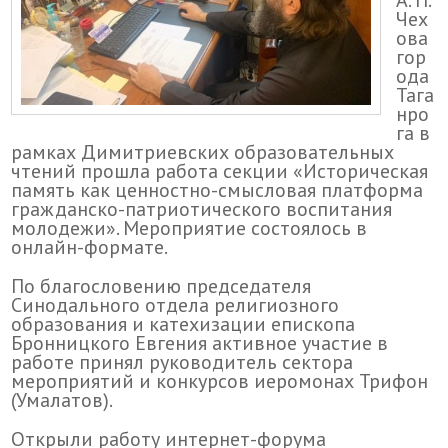
А. П.
Чех
ова
гор
ода
Тага
нро
га в
рамках Димитриевских образовательных
чтений прошла работа секции «Историческая
память как ценностно-смысловая платформа
гражданско-патриотического воспитания
молодежи». Мероприятие состоялось в
онлайн-формате.
По благословению председателя
Синодального отдела религиозного
образования и катехизации епископа
Бронницкого Евгения активное участие в
работе принял руководитель сектора
мероприятий и конкурсов иеромонах Трифон
(Умалатов).
Открыли работу интернет-форума