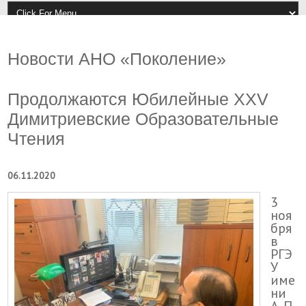
Новости АНО «Поколение»
Продолжаются Юбилейные XXV
Димитриевские Образовательные
Чтения
06.11.2020
3
ноя
бря
в
РГЭ
У
име
ни