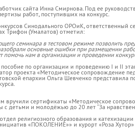
работчик сайта Инна Смирнова. Под ее руководст
ертизы работ, поступивших на конкурс.
курсов Синодального ОРОиК, ответственный сек
х Трифон (Умалатов) отметил:
ющего семинара в тестовом режиме позволить пре
разобрали основные ошибки при размещении работы
т помочь нам в организации и проведении конкурс
особие по организации и проведению I и II этап
атор проекта «Методическое сопровождение пед
товской епархии Ольга Шевченко представила 
урса.
ам вручили сертификаты «Методическое сопрово
ы с детьми и молодёжью до 20 лет “За нравстве
отдел религиозного образования и катехизации
инициатив «ПОКОЛЕНИЕ»» и курорт «Роза Хутор»