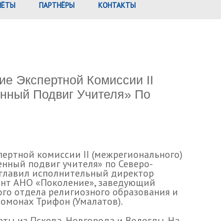
ЧЁТЫ
ПАРТНЁРЫ
КОНТАКТЫ
е Экспертной Комиссии II
енный Подвиг Учителя» По
спертной комиссии II (межрегионального)
енный подвиг учителя» по Северо-
зглавил исполнительный директор
ент АНО «Поколение», заведующий
го отдела религиозного образования и
омонах Трифон (Умалатов).
рты из Пскова, Новгорода и Вологды. На