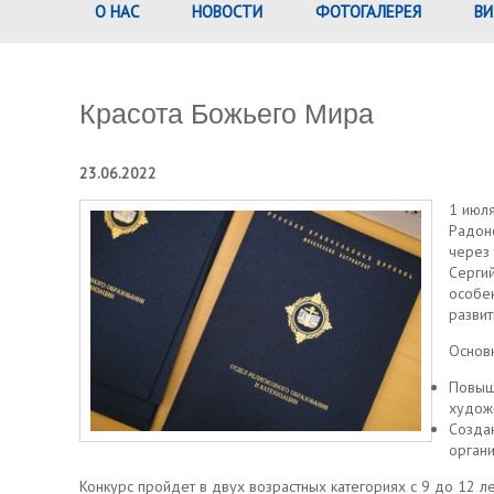
О НАС
НОВОСТИ
ФОТОГАЛЕРЕЯ
ВИ
Красота Божьего Мира
23.06.2022
1 июл
Радон
через 
Сергий
особе
развит
Основн
Повыш
худож
Созда
орган
Конкурс пройдет в двух возрастных категориях с 9 до 12 ле