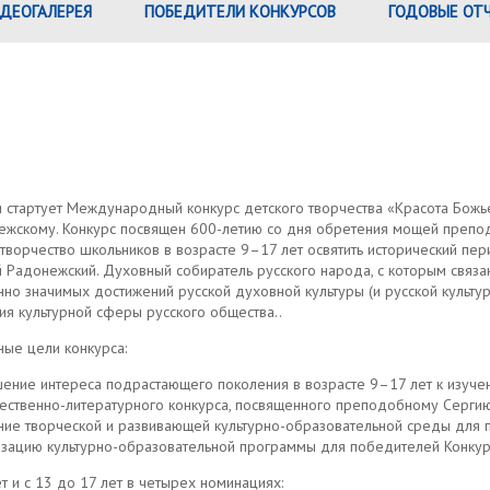
ДЕОГАЛЕРЕЯ
ПОБЕДИТЕЛИ КОНКУРСОВ
ГОДОВЫЕ ОТ
я стартует Международный конкурс детского творчества «Красота Бож
ежскому. Конкурс посвящен 600-летию со дня обретения мощей препод
творчество школьников в возрасте 9–17 лет освятить исторический пе
 Радонежский. Духовный собиратель русского народа, с которым связа
нно значимых достижений русской духовной культуры (и русской культ
ия культурной сферы русского общества..
ые цели конкурса:
ение интереса подрастающего поколения в возрасте 9–17 лет к изуче
ественно-литературного конкурса, посвященного преподобному Серги
ние творческой и развивающей культурно-образовательной среды для 
изацию культурно-образовательной программы для победителей Конкур
т и с 13 до 17 лет в четырех номинациях: