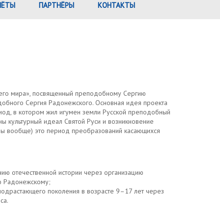
ЧЁТЫ
ПАРТНЁРЫ
КОНТАКТЫ
ьего мира», посвященный преподобному Сергию
обного Сергия Радонежского. Основная идея проекта
риод, в котором жил игумен земли Русской преподобный
ны культурный идеал Святой Руси и возникновение
уры вообще) это период преобразований касающихся
нию отечественной истории через организацию
ю Радонежскому;
подрастающего поколения в возрасте 9–17 лет через
са.