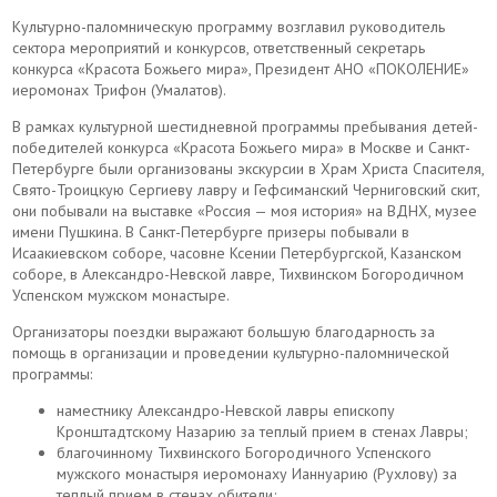
Культурно-паломническую программу возглавил руководитель
сектора мероприятий и конкурсов, ответственный секретарь
конкурса «Красота Божьего мира», Президент АНО «ПОКОЛЕНИЕ»
иеромонах Трифон (Умалатов).
В рамках культурной шестидневной программы пребывания детей-
победителей конкурса «Красота Божьего мира» в Москве и Санкт-
Петербурге были организованы экскурсии в Храм Христа Спасителя,
Свято-Троицкую Сергиеву лавру и Гефсиманский Черниговский скит,
они побывали на выставке «Россия — моя история» на ВДНХ, музее
имени Пушкина. В Санкт-Петербурге призеры побывали в
Исаакиевском соборе, часовне Ксении Петербургской, Казанском
соборе, в Александро-Невской лавре, Тихвинском Богородичном
Успенском мужском монастыре.
Организаторы поездки выражают большую благодарность за
помощь в организации и проведении культурно-паломнической
программы:
наместнику Александро-Невской лавры епископу
Кронштадтскому Назарию за теплый прием в стенах Лавры;
благочинному Тихвинского Богородичного Успенского
мужского монастыря иеромонаху Ианнуарию (Рухлову) за
теплый прием в стенах обители;