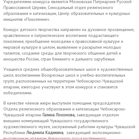
Учредителями конкурса являются Московская Патриархия Русской
Православной Церкви, Синодальный отдел религиозного
образования и катехизации, Центр образовательных и культурных
инициатив «Поколение».
Конкурс детского творчества направлен на духовное просвещение,
нравственное и патриотическое воспитание подрастающего
поколения, приобщение молодежи к православной культуре и
мировой культуре в целом, выявление и раскрытие молодых
талантов, создание среды для творческого общения детей и
юношества России, стран ближнего и дальнего зарубежья.
Учащиеся средних общеобразовательных школ и художественных
школ, воспитанники Воскресных школ и учебно-воспитательных
групп, расположенных на территории Чебоксарско-Чувашской
епархии, ежегодно участвуют в этом конкурсе и становятся
победителями.
В качестве членов жюри выступили помощник председателя
Отдела религиозного образования и катехизации Чебоксарско-
Чувашской епархии
Галина Лохонова,
заведующая отделом
внешних коммуникаций Чувашского государственного
художественного музея, заслуженный работник культуры Чувашской
Республики
Людмила Кадикина
, заведующий экспозиционно-
выставочным отделом Чувашского государственного