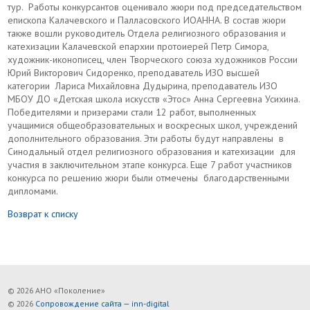
тур. Работы конкурсантов оценивало жюри под председательством
епископа Калачевского и Палласовского ИОАННА. В состав жюри
также вошли руководитель Отдела религиозного образования и
катехизации Калачевской епархии протоиерей Петр Симора,
художник-иконописец, член Творческого союза художников России
Юрий Викторович Сидоренко, преподаватель ИЗО высшей
категории Лариса Михайловна Дудырина, преподаватель ИЗО
МБОУ ДО «Детская школа искусств «Этос» Анна Сергеевна Усихина.
Победителями и призерами стали 12 работ, выполненных
учащимися общеобразовательных и воскресных школ, учреждений
дополнительного образования. Эти работы будут направлены в
Синодальный отдел религиозного образования и катехизации для
участия в заключительном этапе конкурса. Еще 7 работ участников
конкурса по решению жюри были отмечены благодарственными
дипломами.
Возврат к списку
© 2026 АНО «Поколение»
© 2026
Сопровождение сайта — inn-digital